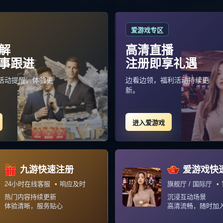
综合球星
篮球新闻
足球赛事
综合资讯
田径赛事
包含赛地聚焦——欧联集结日热度飙升；阿斯顿维拉主帅复盘；悬念犹存；年轻球员得到机会的
693
2025-10-23 00:06:14
700万英镑的
米兰体育官方网站
身价与阿斯顿维拉签约4年
顿维拉主场对阵斯旺西的
米兰体育中国官网
比赛中，本特克得到
维拉队后的
米兰体育入口
首粒进球，帮助球队以20战胜斯旺
兰队的
MILANSPORT
比赛中，本特克在下。