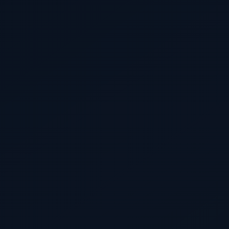
发布评论
暂时没
关注我们
联系我