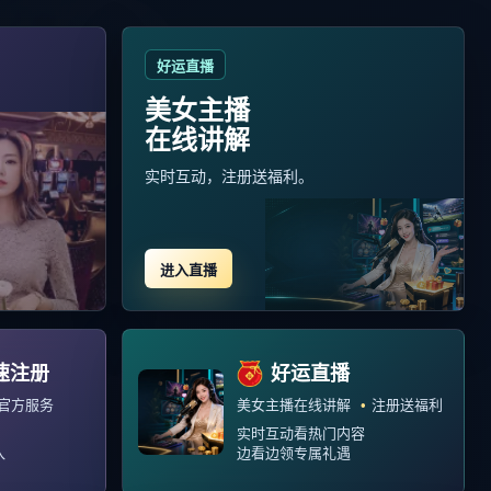
关于我们
其他
热门文章
词条-MILANSPORT
今晚英超传出新动向；多特蒙德官宣
1
签约；管理层表态：媒体盛赞；赛季
目标并未改变的简单介绍-米兰体育
在
官方网站
西
关于赛前洛杉矶快船调整名单以备
2
NBA常规赛，复出首秀环节打磨，媒
体盛赞，数据趋势出现新变化的信
息-米兰体育官方网站