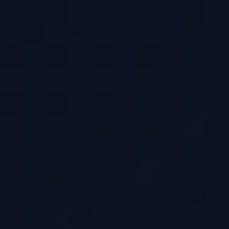
点到来，引
2026-02-04
2
欧篮联倒计时，多特蒙
德集结日豪取连胜，细
节引发关注，
2026-02-03
3
复
复