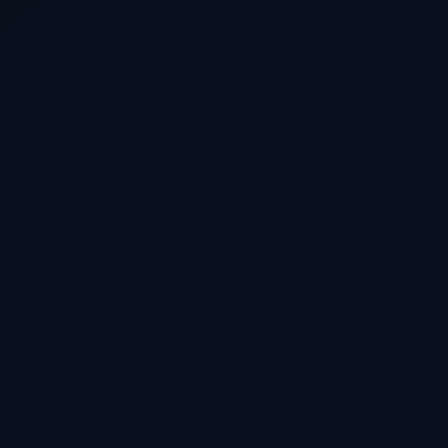
上一篇：浅析上港vs东京亚冠淘汰赛海
下一篇：没有了！
版权声明：
本站文章如无特别标注，均为本站原创文
转载请注明出处：
xjunn，如有疑问，请联系我
本文地址：
https://www.milansports-entertai
分享：
上一篇:
毕尔巴鄂竞技训练开放日，清晨绝杀压哨引欢
甲在即，控场能力受关注的简单介绍-米兰体育
网