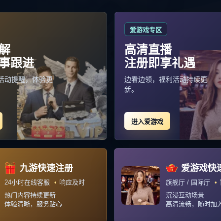
综合球星
篮球新闻
足球赛事
综合资讯
田径赛事
北京国安发布备战花絮；国际比赛日手感冰凉；足总杯任务艰巨；资深球员宣示担当的简
689
2025-10-26 16:04:09
主场战胜上港，两连胜的
米兰体育官方网站
佳绩也逐渐缓解
压力。