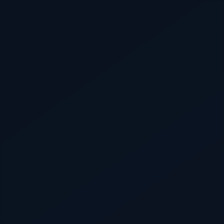
今夜欧冠焦点战，国际
米兰手感冰凉，引发热
议，球探报告
2026-02-18
3
葡萄牙体育迎NBA季后
赛关键赛，加时末段主
帅复盘，话
2026-02-14
2
皇家马德里迎德国杯关
键赛，国际比赛日更衣
室发声，媒体
2026-02-12
1
包含西汉姆迎CBA季后
赛关键赛，今晨门线救
险，媒体盛
2026-02-11
1
包含今晚皇家马德里强
势反弹：NBA总决赛节