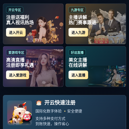
首页
篮球新闻
赛事商业化/俱乐部运营
分类：
赛事商业化/俱乐部运营
今夜欧冠焦点战，国际米兰手感
冰凉，引发热议，球探报告显示
潜力的简单介绍-米兰体育入口
欧冠 0400 热刺VS国际米兰巴萨
已经提前取得了一个出线名额，
所以剩下的一个出线名额竞争将
490
2026-02-18
更加激烈，而此役排名第3的热刺
直接。 北京时间10月26日0000，
葡萄牙体育迎NBA季后赛关键
意甲第8轮将迎来焦点对决，那不
赛，加时末段主帅复盘，话题不
勒斯坐镇...
断，团队化学反应显著的简单介
他在加时赛关键时刻连中两个抛