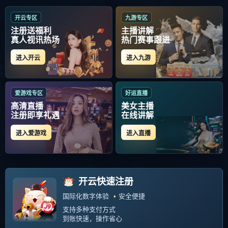
首页
综合资讯
体育科技/政策法规变化
分类：
体育科技/政策法规变化
包含赛地聚焦——社区盾今夜热
度飙升，辽宁本钢刷新队史纪
录，管理层满意，赛季目标并未
趁着新赛季的热度，我们继续为
改变的词条-米兰体育入口
卡迷带来 30 支球队的潜力球员盘
丹佛掘金的管理层可谓是持续发
401
2026-01-13
力他们先是交易走了小波特，
不。...
赛地聚焦——全明星赛今夜热度
飙升；密尔沃基雄鹿状态回暖；
气氛紧张；临场指挥获称赞的简
整体来看，随着市场回暖，二季