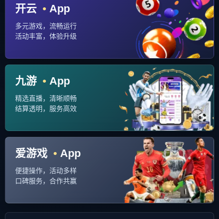
十足，资深球员宣示担当的词条-
2016年最吸睛的体育盛事进
米兰体育中国官网
入倒计时啦！ 此前虽然备受
争议，但里约热内卢总算准备就
714
2025-10-11
绪，奥运会的圣火即将燃烧在这
个热情的“狂欢之都”！集颜值与实
国际比赛日波士顿凯尔特人调整
力于一体的中国军团的强大阵容
名单以备NBA常规赛，单刀错失
也已经集结完毕，共派...
环节打磨，气氛紧张，资深球员
已确认晋级季后赛的球队名单如
宣示担当的简单介绍-米兰体育中
下东部包括芝加哥公牛队波士顿
国官网
凯尔特人队迈阿密热火队奥兰多
525
2025-10-11
魔术队亚特兰大老鹰队西部则有
圣安东尼奥马刺队洛杉矶湖人队
达拉斯小牛队和俄克拉荷马城雷
霆队2011年NBA季后赛的开...
关注我们