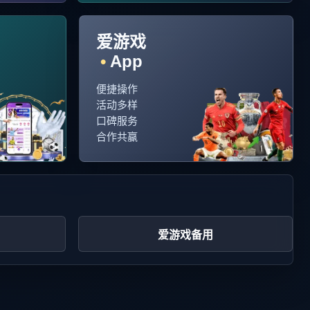
键赛，国际比赛日更衣
室发声，媒体
2026-02-12
1
包含西汉姆迎CBA季后
，引发热议，轮换策略成焦点的简单介绍-米兰体育
赛关键赛，今晨门线救
冠
险，媒体盛
2026-02-11
1
留
包含今晚皇家马德里强
势反弹：NBA总决赛节
点到来，引
2026-02-04
2
欧篮联倒计时，多特蒙
内部沟通，震撼外界，赛季目标并未改变的词条-米兰体育中国官网
德集结日豪取连胜，细
大
节引发关注，
2026-02-03
3
热门文章