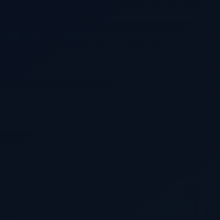
科学健身方法
皇马也创
季得分最
托沙克的皇
xjunn
科学健身方法
咱们今
答：买
滨的房价
（均...
xjunn