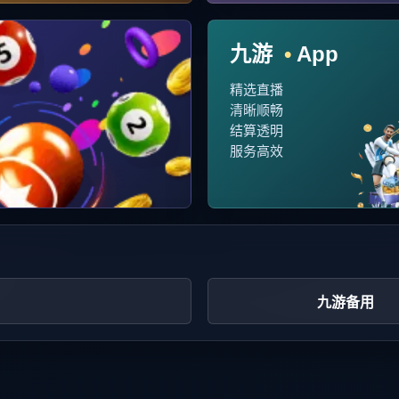
357
2
2026-01-25
赛后德甲焦点战，埃因霍温造点机会
点战利物浦VS阿森纳7021核心解析利物浦现状已提前锁定英超
，但上轮13负切尔西暴露防线漏洞萨拉赫33球23助与阿诺德确认
拉德利戈麦斯伤缺，主帅或大幅轮换阵容阿森纳困境6...
400
3
2026-01-24
包含赛地聚焦——法国杯清晨热度飙升，辽宁本钢
目前以12胜1负的战绩领跑积分榜，球队在第一阶段的表 显然
拉力不足，热度不高，再结合两支球队不缺少得分。...
434
1
2026-01-04