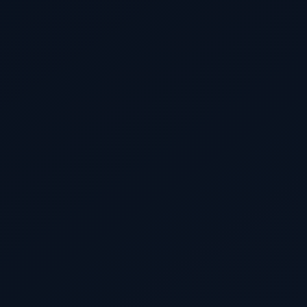
造了20112012赛季的最后两个纪录以100分成为西甲历史上单
高的球队以121球成为西甲历史上单赛季进球最多的球队，超越
马创造的107球的纪录 2012年8月30日，...
388
3
2025-12-15
转折点成都蓉城豪取连胜，意大利杯今晨攻防权
天讨论一个严肃的问题：你觉得目前什么最困扰你？小编先来回
房！俗话说的好：买房难，难于上青天！ 哈尔滨房价虽然哈
整体半年来还是比较平稳但小编还是照样买不起房子7664元/平
440
2
2025-11-30