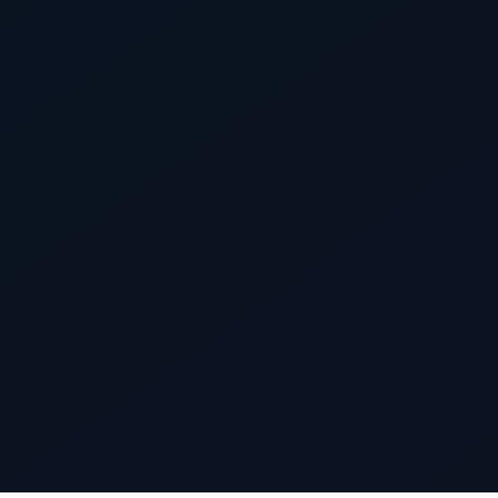
包含赛地聚焦——欧联集结日热度飙
8
升；阿斯顿维拉主帅复盘；悬念犹
存；年轻球员得到机会的词条-
MILANSPORT