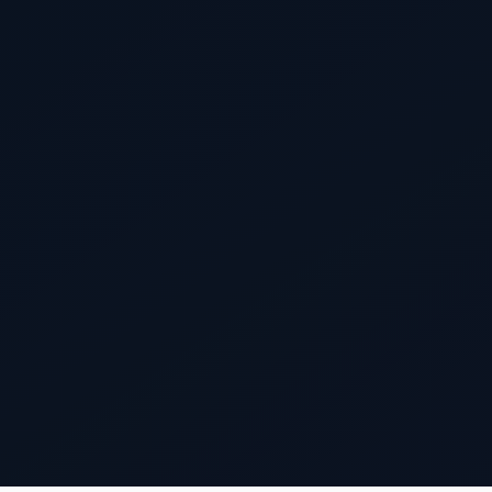
们
关于我们
Copyright © 2026