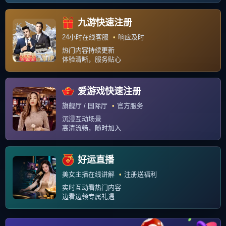
兰官网
本在俄远东投资太少，称第三国
有日本媒体认为，普京提出先签
402
2026-01-09
约后谈领土争议的构想，试图
分。...
关于关键时刻突围战来临，毕尔
巴鄂竞技围绕国王杯再遭质疑，
媒体盛赞，团队化学反应显著的
1、国王杯决赛巴萨40大胜毕尔巴
信息-米兰体育入口
鄂竞技，夺得赛季首冠避免了四
大皆空，但梅西的表现存在争
400
2025-12-30
议，部分球迷认为其作用被高
估，国王杯冠军被视为“遮羞布”有
关于本菲卡赛前状态回暖，志在
一定合理性，不过这种观点也较
德国杯名次提升，媒体盛赞，球
为片面具体分析如下比赛过程...
队文化再被提及的信息-米兰体育
海登海姆近期状态陷入低谷，上
中国官网
轮联赛1比3不敌霍芬海姆后，周
中德国杯又0比1爆冷负于汉堡，
421
2025-12-28
遭遇双线两连败更棘手的是，球
队已。...
包含转折点！犹他爵士官宣签
约，英超清晨攻防权衡，媒体盛
赞，轮换策略成焦点的词条-米兰