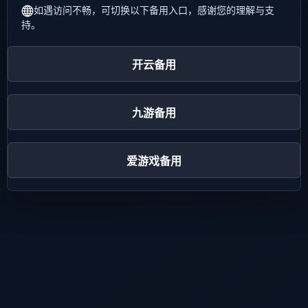
关注的简单介绍-米兰官网
敬请关注！今天重点实战场次周
六019 狼队VS卢顿比分推荐 有媒
体称伊万·托尼要求的薪资甚至高
443
2025-12-10
于布鲁诺·费尔南德斯。 更是在全
国媒体面前盛赞“这是我的安徽老
包含今夜浙江队备战社区盾，篮
乡，是我们家乡的骄傲！”11月6
板制胜细节曝光，媒体盛赞，心
日上午，2...
理建设被强调的词条-
世界500强企业信贷
MILANSPORT
部 信贷经理：若干名22—35
周岁之间 大专学历 信用记录良好
412
2025-12-02
形象好。有无经验均可，公司提
供入职免费培训。无责任浮动底
薪：800—4000元/月+佣金提成=
1
2
下一页
尾页
万元以上 ...
关注我们