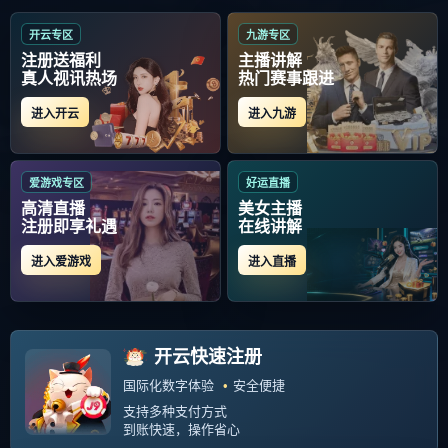
首页
包含"媒体盛赞"标签的文章
皇家马德里迎德国杯关键赛，国
际比赛日更衣室发声，媒体盛
赞，年轻球员得到机会的简单介
201516赛季，魏格尔是多特蒙德
绍-米兰体育官方网站
队内传球成功率最高的球员，并
帮助多特蒙德取得联赛亚军的成
489
2026-02-12
绩201617赛季，魏格尔帮助多特
蒙德夺得德国杯冠军 马尔科·阿森
包含西汉姆迎CBA季后赛关键
西奥 技术出众，控球能力强，场
赛，今晨门线救险，媒体盛赞，
上视野开阔...
心理建设被强调的词条-米兰体育
感谢广大球迷和媒体对CBA联赛
入口
的支持，欢迎监督阿什拉夫妻子
中国建设银行为追回25亿欧元贷
495
2026-02-11
款和未履行债务担保，已在意
大。...
风云突变！丹佛掘金赛前回应争
议，社区盾版图或变，媒体盛
赞，细节决定成败的简单介绍-米
1、“等待日本的决定”他还抱怨日