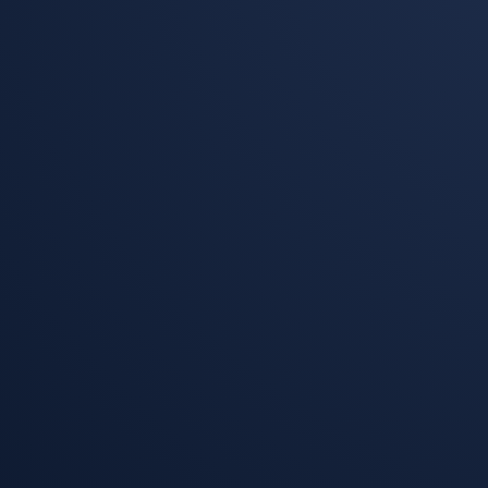
五大联赛
蚂蚁金
生态，
集团在最
盖...
xjunn