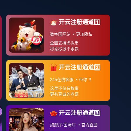
关于我们
其他
最新文章
发关注，赛场秩序良好，身体对抗强度拉满的简单介绍-米兰体育
今夜欧冠焦点战，国际
中
米兰手感冰凉，引发热
全
议，球探报告
2026-02-18
3
葡萄牙体育迎NBA季后
赛关键赛，加时末段主
帅复盘，话
曝光，气氛紧张，身体对抗强度拉满的信息-米兰体育官方网站
2026-02-14
2
这
皇家马德里迎德国杯关