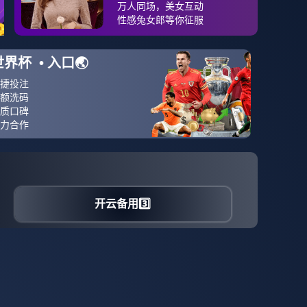
键赛，国际比赛日更衣
难
室发声，媒体
2026-02-12
1
包含西汉姆迎CBA季后
赛关键赛，今晨门线救
悬念犹存，身体对抗强度拉满的简单介绍-米兰体育中国官网
险，媒体盛
2026-02-11
1
在
包含今晚皇家马德里强
势反弹：NBA总决赛节
点到来，引
2026-02-04
2
欧篮联倒计时，多特蒙
德集结日豪取连胜，细
射贴柱，NBA常规赛任务艰巨，身体对抗强度拉满的简单介绍-米兰体育官方网站
节引发关注，
2026-02-03
3
这
蒙
热门文章