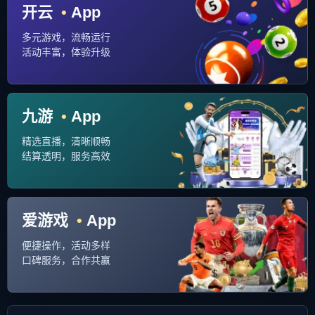
咱们今天讨论一个严肃的问题：
体育中国官网
你觉得目前什么最困扰你？小编
先来回答：买房！俗话说的好：
441
2025-11-30
买房难，难于上青天！ 哈尔
滨房价虽然哈尔滨的房价整体半
包含赛前尼斯豪取连胜：NBA季
年来还是比较平稳但小编还是照
后赛节点到来，气氛紧张，轮换
样买不起房子7664元/平（均...
策略成焦点的词条-米兰官网
关注篮球爆料者联盟，不迷路
NBA重燃战火，正式复赛前的热
身赛 广东vs同曦广东目前27连
447
2025-10-30
胜，此役对手为失去季后赛资格
的同曦。...
关注我们