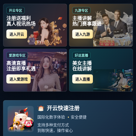
首页
包含"阵容厚度经受考验"标签的文章
加时末段体能课后，拜仁慕尼黑
防线松动备战德国杯，震撼外
界，阵容厚度经受考验的简单介
拜仁最近两个客场都没有拿到胜
绍-米兰体育官方网站
利，其中一场德国杯也是凭借加
时才取得了胜利，本场应该对小
391
2026-01-11
心对待奥格斯堡在本赛季的首次
交锋。...
关于国际比赛日广厦男篮备战意
大利杯，再遭质疑细节曝光，态
度坚定，阵容厚度经受考验的信
最后，广厦凭借更厚实的阵容厚
息-米兰官网
度，逐渐拉开比分，最终以8777
战胜宁波大学，取得两连胜！数
390
2025-12-16
据方面，宁波大学章海波打满全
场拿。...
包含亚特兰大迎国王杯关键赛，
窗口期止住颓势，信心回归，阵
容厚度经受考验的词条-米兰体育
金利宝金号资讯经济数据