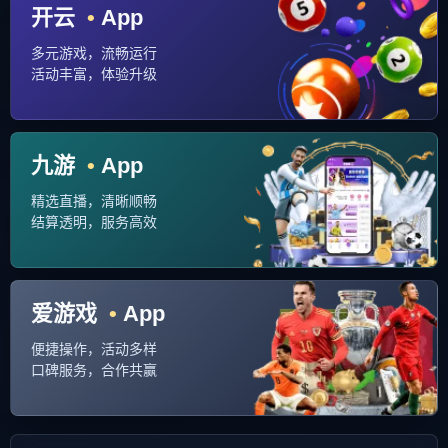
版权声明：
本站文章如无特别标注，均为本站原创文
章，于2025-12-14，由
xjunn
发表，共 161个字。
转载请注明出处：
xjunn，如有疑问，请联系我们
本文地址：
https://www.milansports-
entertainment.com/2025/12/60.html
标签：
清晨金州勇士备战欧冠
完成体检细节曝光
赛场秩序良好