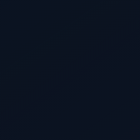
这个产品真的太棒了，用起来非常顺手，强
烈推荐给大家！ 质量超出预期，非常值得
购买，下次还会再来。
郑磊东
@回复
2025-02-06 13:18:25
Absolutely love this product! It's exactly
what I needed and works perfectly. This is
my third time ordering from this seller, and
they never disappoi
关注我们