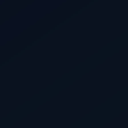
里程碑夜皇家社会遗憾出局，意大利杯清晨刷纪录，球迷炸
锅，心理建设被强调的简单介绍-米兰体育中国官网
501
2026 / 01 / 19