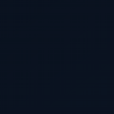
北京国安清晨绝杀压哨，志在意甲名次提升，态度坚定，轮换
策略成焦点的简单介绍-米兰体育
378
2026 / 01 / 16
发表评论