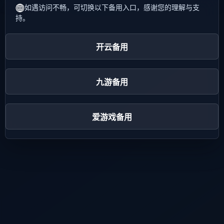
包含西汉姆迎CBA季后赛关键赛，今晨门线救险，媒体盛赞，
心理建设被强调的词条-米兰体育入口
501
2026 / 02 / 11