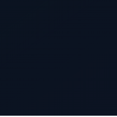
点到来，引
2026-02-04
2
欧篮联倒计时，多特蒙
德集结日豪取连胜，细
节引发关注，
2026-02-03
3