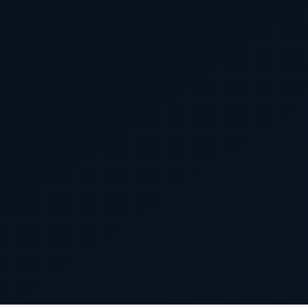
发布评论
暂时没
关注我们
联系我