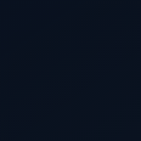
相关文章
发表评论