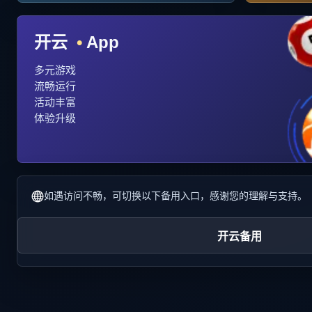
3、而更让球迷们高兴的是
米兰体育
如今的